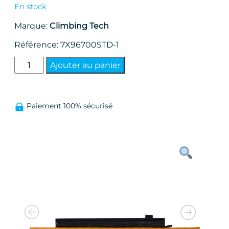
En stock
Marque:
Climbing Tech
Référence:
7X96700STD-1
quantité
Ajouter au panier
de
Rope
shield
Paiement 100% sécurisé