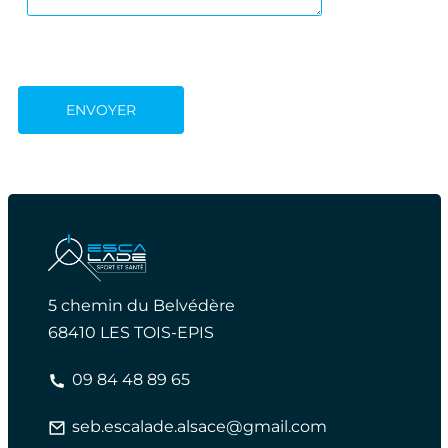
5 chemin du Belvédère
68410 LES TOIS-EPIS
09 84 48 89 65
seb.escalade.alsace@gmail.com