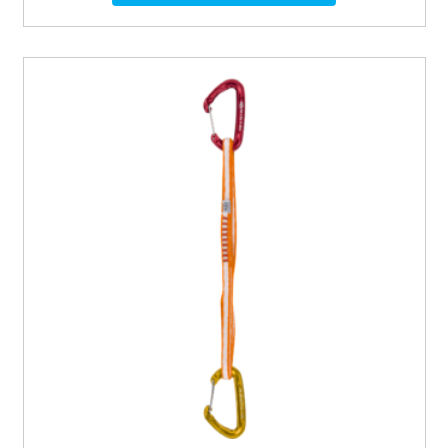
24,50 €
à
147,50 €