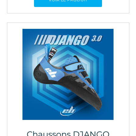
était :
est :
86,61 €.
59,00 €.
Chaussons DJANGO