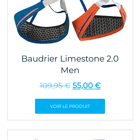
Baudrier Limestone 2.0
Men
Le
Le
109,95
€
55,00
€
prix
prix
initial
actuel
VOIR LE PRODUIT
était :
est :
109,95 €.
55,00 €.