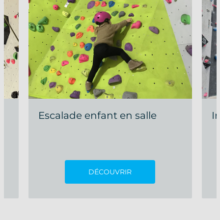
e
Escalade enfant en salle
I
DÉCOUVRIR