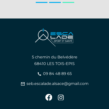
5 chemin du Belvédère
68410 LES TOIS-EPIS
09 84 48 89 65
seb.escalade.alsace@gmail.com