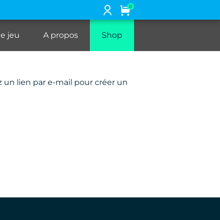
0
de jeu
A propos
Shop
z un lien par e-mail pour créer un