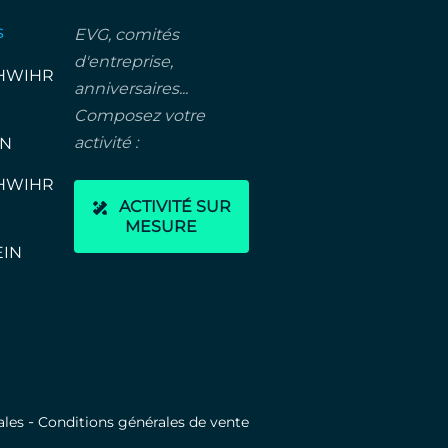
s
EVG, comités
d'entreprise,
HWIHR
anniversaires...
Composez votre
activité :
IN
HWIHR
ACTIVITÉ SUR
MESURE
EIN
-
ales
Conditions générales de vente