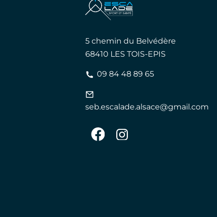
5 chemin du Belvédère
68410 LES TOIS-EPIS
09 84 48 89 65
seb.escalade.alsace@gmail.com