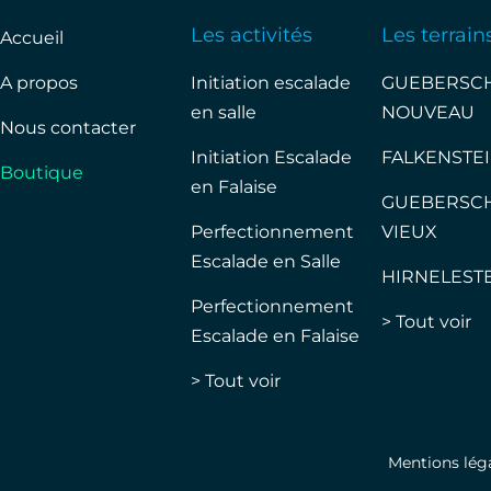
Les activités
Les terrain
Accueil
A propos
Initiation escalade
GUEBERSC
en salle
NOUVEAU
Nous contacter
Initiation Escalade
FALKENSTE
Boutique
en Falaise
GUEBERSC
Perfectionnement
VIEUX
Escalade en Salle
HIRNELEST
Perfectionnement
> Tout voir
Escalade en Falaise
> Tout voir
Mentions lég