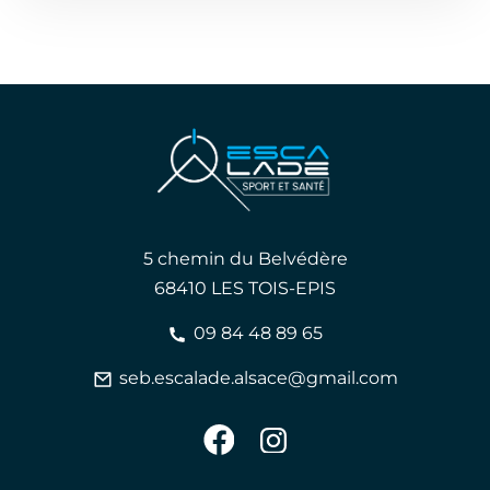
5 chemin du Belvédère
68410 LES TOIS-EPIS
09 84 48 89 65
seb.escalade.alsace@gmail.com