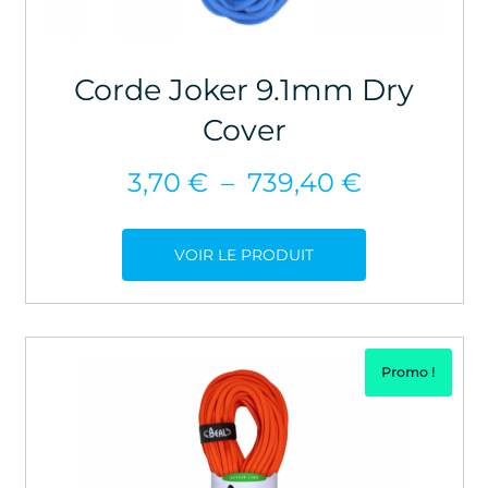
Corde Joker 9.1mm Dry
Cover
Plage
3,70
€
–
739,40
€
de
prix :
VOIR LE PRODUIT
3,70 €
à
739,40 €
Promo !