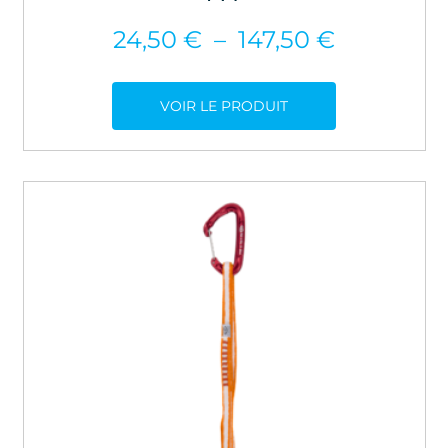
Plage
24,50
€
–
147,50
€
de
prix :
VOIR LE PRODUIT
24,50 €
à
147,50 €