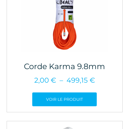
Corde Karma 9.8mm
Plage
2,00
€
–
499,15
€
de
prix :
VOIR LE PRODUIT
2,00 €
à
499,15 €