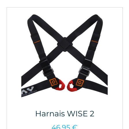
à
147,50 €
Harnais WISE 2
46,95
€