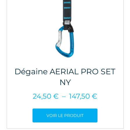
Dégaine AERIAL PRO SET
NY
Plage
24,50
€
–
147,50
€
de
prix :
VOIR LE PRODUIT
24,50 €