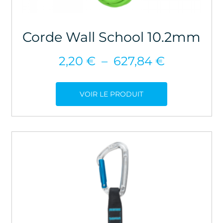
Corde Wall School 10.2mm
Plage
2,20
€
–
627,84
€
de
prix :
VOIR LE PRODUIT
2,20 €
à
627,84 €