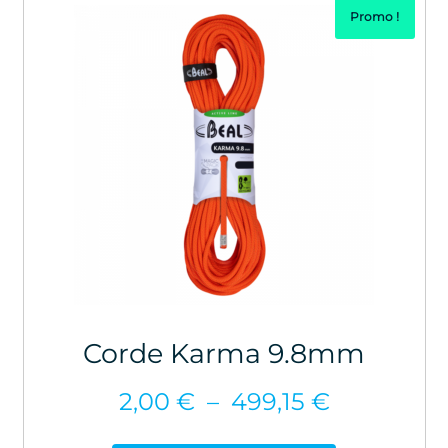
Promo !
Corde Karma 9.8mm
Plage
2,00
€
–
499,15
€
de