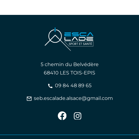
5 chemin du Belvédère
68410 LES TOIS-EPIS
09 84 48 89 65
seb.escalade.alsace@gmail.com